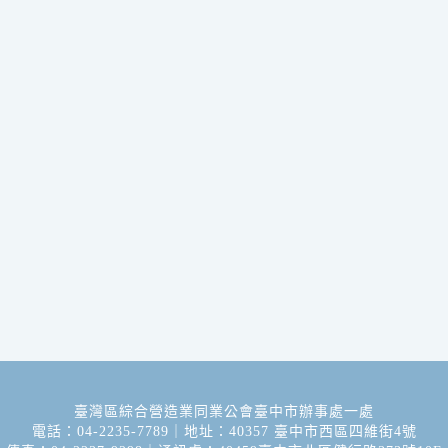
臺灣區綜合營造業同業公會臺中市辦事處一處
電話：04-2235-7789｜地址：40357 臺中市西區四維街4號