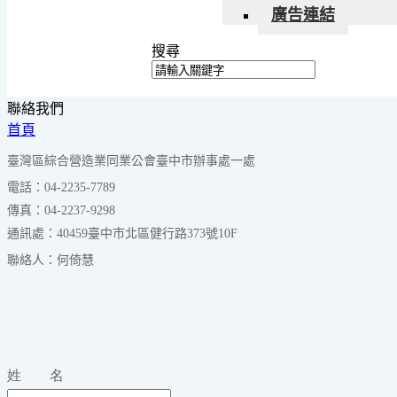
廣告連結
搜尋
聯絡我們
首頁
臺灣區綜合營造業同業公會臺中市辦事處一處
電話：04-2235-7789
傳真：04-2237-9298
通訊處：40459臺中市北區健行路373號10F
聯絡人：何倚慧
姓 名