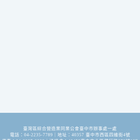
臺灣區綜合營造業同業公會臺中市辦事處一處
電話：04-2235-7789｜地址：40357 臺中市西區四維街4號