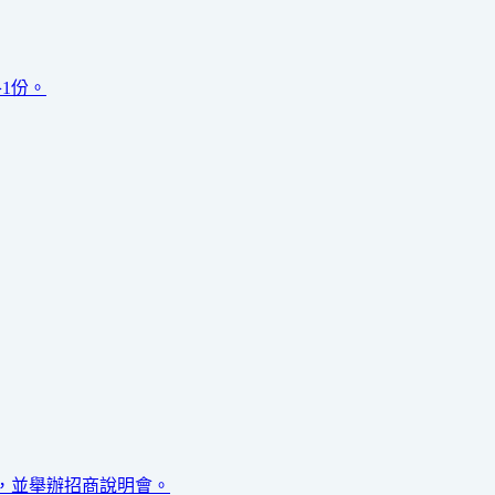
1份。
)，並舉辦招商說明會。