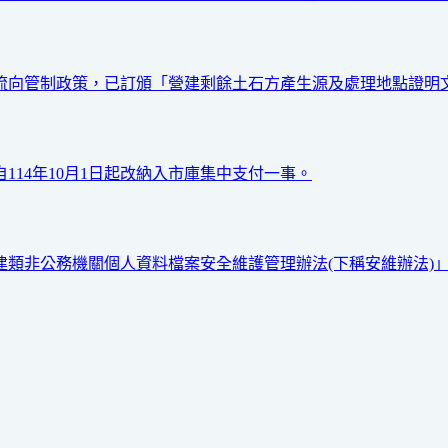
流向管制政策，已訂頒「營建剩餘土石方產生源及處理地點證明文
114年10月1日起改納入市庫集中支付一事。
營建類非公務機關個人資料檔案安全維護管理辦法(下稱安維辦法