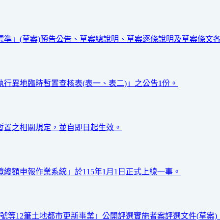
標準」(草案)預告公告、草案總說明、草案逐條說明及草案條文各
執行異地臨時暫置查核表(表一、表二)」之公告1份。
時暫置之相關規定，並自即日起生效。
總額申報作業系統」於115年1月1日正式上線一事。
地號等12筆土地都市更新事業」公開評選實施者案評選文件(草案