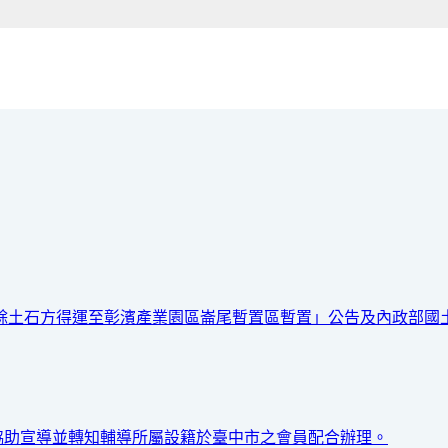
餘土石方得運至彰濱產業園區崙尾暫置區暫置」公告及內政部國土
(處)協助宣導並轉知輔導所屬設籍於臺中市之會員配合辦理。