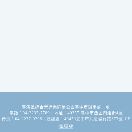
臺灣區綜合營造業同業公會臺中市辦事處一處
電話：04-2235-7789｜地址：40357 臺中市西區四維街4號
傳真：04-2237-9298｜通訊處：40459臺中市北區健行路373號10F
電腦版
|