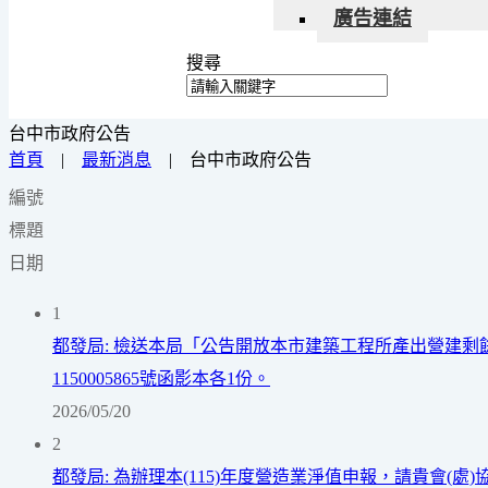
廣告連結
搜尋
台中市政府公告
首頁
|
最新消息
|
台中市政府公告
編號
標題
日期
1
都發局: 檢送本局「公告開放本市建築工程所產出營建剩
1150005865號函影本各1份。
2026/05/20
2
都發局: 為辦理本(115)年度營造業淨值申報，請貴會