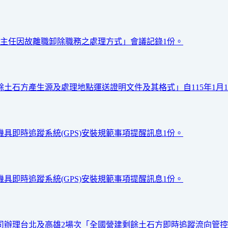
工地主任因故離職卸除職務之處理方式」會議記錄1份。
餘土石方產生源及處理地點運送證明文件及其格式」自115年1月
具即時追蹤系統(GPS)安裝規範事項提醒訊息1份。
具即時追蹤系統(GPS)安裝規範事項提醒訊息1份。
公司辦理台北及高雄2場次「全國營建剩餘土石方即時追蹤流向管