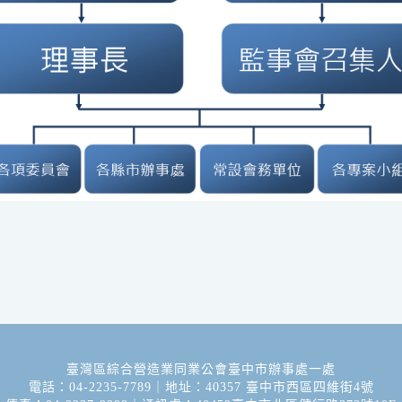
臺灣區綜合營造業同業公會臺中市辦事處一處
電話：04-2235-7789｜地址：40357 臺中市西區四維街4號