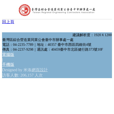
回上頁
首頁
公會簡介
組織架構
建議解析度：1920Ｘ1200
理事長的話
臺灣區綜合營造業同業公會臺中市辦事處一處
電話：04-2235-7789｜地址：40357 臺中市西區四維街4號
處長的話
傳真：04-2237-9298｜通訊處：40459臺中市北區健行路373號10F
會員代表
電腦版
會員查詢
|
最新消息
手機版
台中市政府公告
Designed by 米洛
網頁設計
中央政府公告
訪客人數: 206,157 人次
營造公會公告
其他公告
活動訊息及表單下載
文件下載
公會花絮
聯絡我們
相關連結